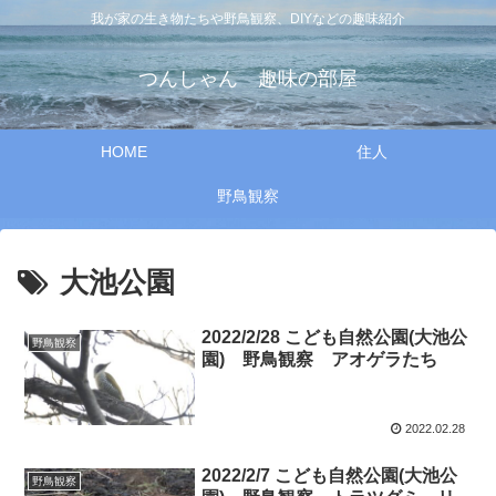
我が家の生き物たちや野鳥観察、DIYなどの趣味紹介
つんしゃん 趣味の部屋
HOME
住人
野鳥観察
大池公園
2022/2/28 こども自然公園(大池公
野鳥観察
園) 野鳥観察 アオゲラたち
2022.02.28
2022/2/7 こども自然公園(大池公
野鳥観察