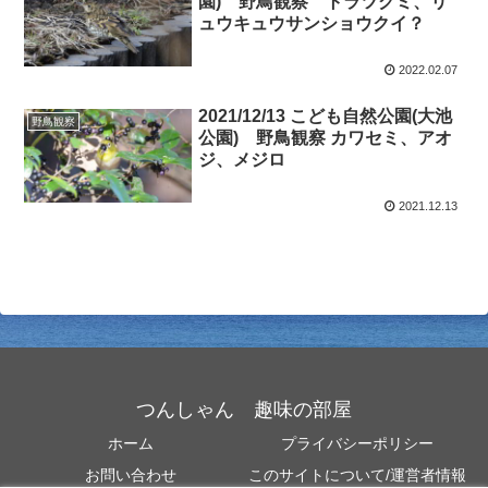
園) 野鳥観察 トラツグミ、リ
ュウキュウサンショウクイ？
2022.02.07
2021/12/13 こども自然公園(大池
野鳥観察
公園) 野鳥観察 カワセミ、アオ
ジ、メジロ
2021.12.13
つんしゃん 趣味の部屋
ホーム
プライバシーポリシー
お問い合わせ
このサイトについて/運営者情報