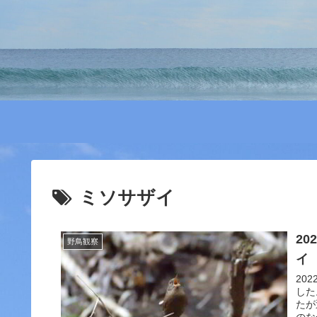
ミソサザイ
20
野鳥観察
イ
20
した
たが
のな