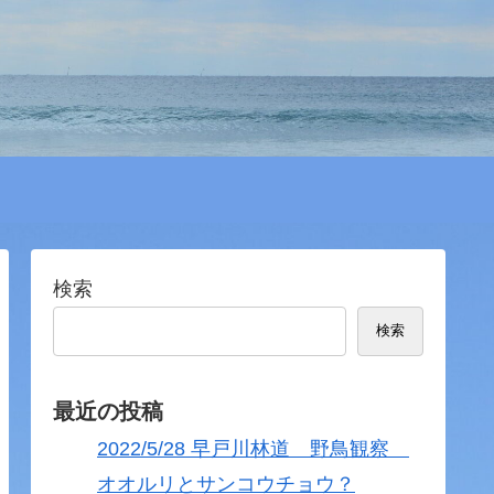
検索
検索
最近の投稿
2022/5/28 早戸川林道 野鳥観察
オオルリとサンコウチョウ？