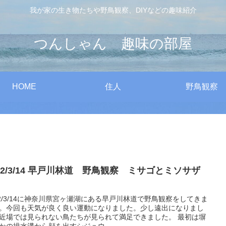
我が家の生き物たちや野鳥観察、DIYなどの趣味紹介
つんしゃん 趣味の部屋
HOME
住人
野鳥観察
22/3/14 早戸川林道 野鳥観察 ミサゴとミソサザ
22/3/14に神奈川県宮ヶ瀬湖にある早戸川林道で野鳥観察をしてきま
。今回も天気が良く良い運動になりました。少し遠出になりまし
近場では見られない鳥たちが見られて満足できました。 最初は塀
かの排水溝から顔を出すシジュウ...