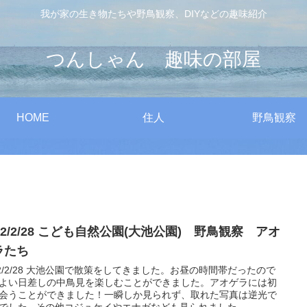
我が家の生き物たちや野鳥観察、DIYなどの趣味紹介
つんしゃん 趣味の部屋
HOME
住人
野鳥観察
22/2/28 こども自然公園(大池公園) 野鳥観察 アオ
ラたち
22/2/28 大池公園で散策をしてきました。お昼の時間帯だったので
よい日差しの中鳥見を楽しむことができました。アオゲラには初
会うことができました！一瞬しか見られず、取れた写真は逆光で
でした...その他コジュケイやエナガなども見られました。