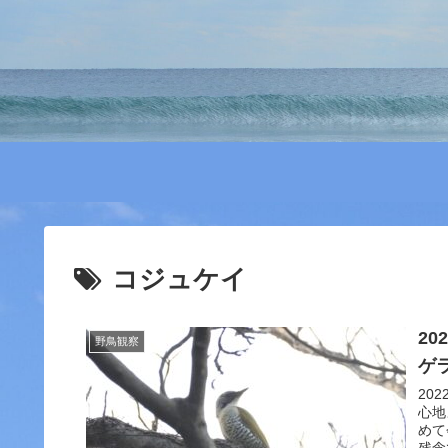
コジュケイ
20
野鳥観察
ゲ
20
心地
めて
残念