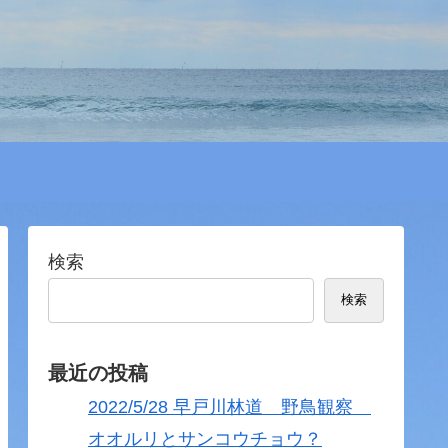
検索
検索
最近の投稿
2022/5/28 早戸川林道 野鳥観察
オオルリとサンコウチョウ？