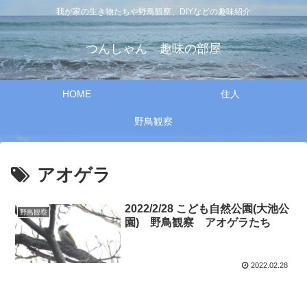
我が家の生き物たちや野鳥観察、DIYなどの趣味紹介
つんしゃん 趣味の部屋
HOME
住人
野鳥観察
アオゲラ
2022/2/28 こども自然公園(大池公
野鳥観察
園) 野鳥観察 アオゲラたち
2022.02.28